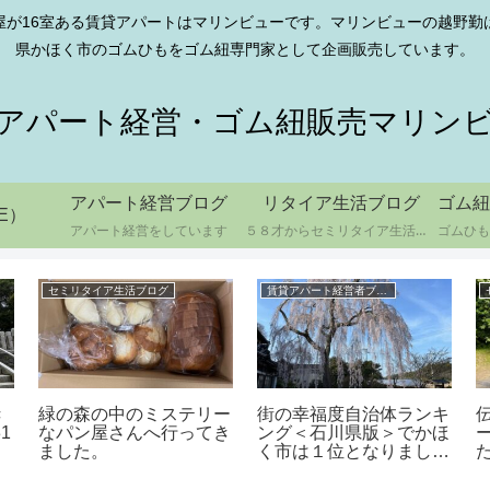
屋が16室ある賃貸アパートはマリンビューです。マリンビューの越野
県かほく市のゴムひもをゴム紐専門家として企画販売しています。
アパート経営・ゴム紐販売マリン
アパート経営ブログ
リタイア生活ブログ
ゴム紐
E）
アパート経営をしています
５８才からセミリタイア生活をしています
セミリタイア生活ブログ
賃貸アパート経営者ブログ
き
緑の森の中のミステリー
街の幸福度自治体ランキ
1
なパン屋さんへ行ってき
ング＜石川県版＞でかほ
ました。
く市は１位となりまし
た。