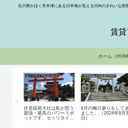
石川県かほく市木津にある日本海が見える2DKのきれいな部
賃貸
ホーム（HOM
グ
セミリタイア生活ブログ
セミリタイア生活ブログ
伏見稲荷大社は私が思う
8月の晦日参りをして
最強・最高のパワースポ
ました。（2024年8月3
として質
ットです。セミリタイア
日）
ていま
ブログ