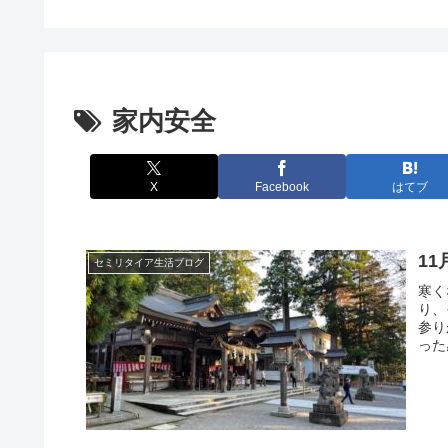
家内安全
X
Facebook
はてブ
1
セミリタイア生活ブログ
寒く
り、
参り
った