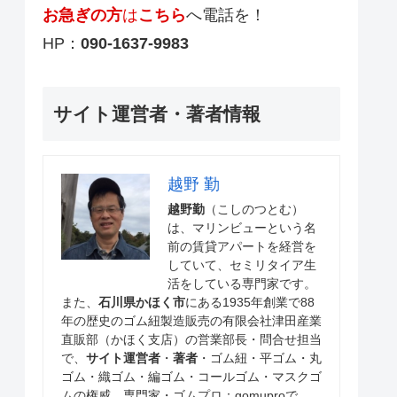
お急ぎの方
は
こちら
へ電話を！
HP：
090-1637-9983
サイト運営者・著者情報
越野 勤
越野勤
（こしのつとむ）
は、マリンビューという名
前の賃貸アパートを経営を
していて、セミリタイア生
活をしている専門家です。
また、
石川県かほく市
にある1935年創業で88
年の歴史のゴム紐製造販売の有限会社津田産業
直販部（かほく支店）の営業部長・問合せ担当
で、
サイト運営者
・
著者
・ゴム紐・平ゴム・丸
ゴム・織ゴム・編ゴム・コールゴム・マスクゴ
ムの権威、専門家・ゴムプロ：gomuproで