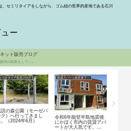
勤は、セミリタイアをしながら、ゴム紐の世界的産地である石川
ビュー
ネット販売ブログ
ゴムひも販売の副業をしています
セミリタイア生活ブログ
賃貸アパート経営者ブログ
セミリタイ
伝説の森公園（モーゼパ
リタイ
ーク）へ行ってきまし
しまし
令和6年能登半島地震後
た。（2024年6月）
の違い
にかほく市内の賃貸アパ
ートが大人気です。