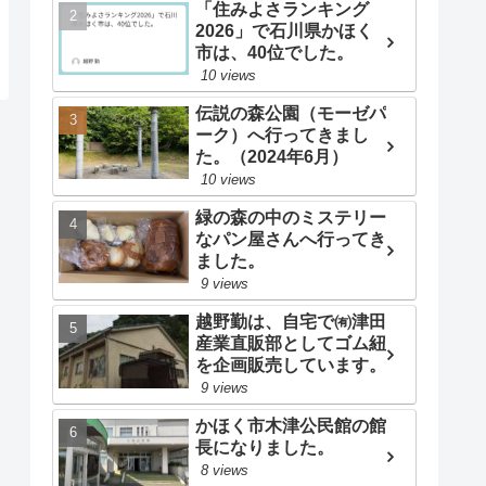
「住みよさランキング
2026」で石川県かほく
市は、40位でした。
10 views
伝説の森公園（モーゼパ
ーク）へ行ってきまし
た。（2024年6月）
10 views
緑の森の中のミステリー
なパン屋さんへ行ってき
ました。
9 views
越野勤は、自宅で㈲津田
産業直販部としてゴム紐
を企画販売しています。
9 views
かほく市木津公民館の館
長になりました。
8 views