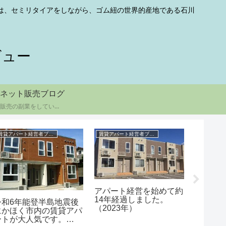
勤は、セミリタイアをしながら、ゴム紐の世界的産地である石川
ビュー
ネット販売ブログ
ゴムひも販売の副業をしています
賃貸アパート経営者ブログ
賃貸アパート経営者ブログ
セミリタイ
アパート経営を始めて約
イオン
14年経過しました。
使用の結
令和6年能登半島地震後
（2023年）
年5月）
にかほく市内の賃貸アパ
ートが大人気です。