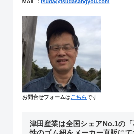
MAIL：
tsuda@tsudasangyou.com
お問合せフォーム
は
こちら
です
津田産業は全国シェアNo.1の
性のゴム紐をメーカー直販にて