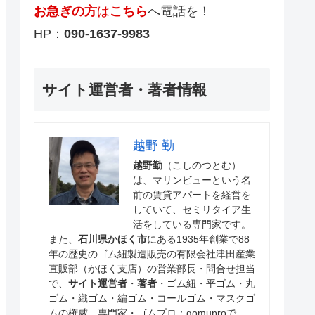
お急ぎの方
は
こちら
へ電話を！
HP：
090-1637-9983
サイト運営者・著者情報
越野 勤
越野勤
（こしのつとむ）
は、マリンビューという名
前の賃貸アパートを経営を
していて、セミリタイア生
活をしている専門家です。
また、
石川県かほく市
にある1935年創業で88
年の歴史のゴム紐製造販売の有限会社津田産業
直販部（かほく支店）の営業部長・問合せ担当
で、
サイト運営者
・
著者
・ゴム紐・平ゴム・丸
ゴム・織ゴム・編ゴム・コールゴム・マスクゴ
ムの権威、専門家・ゴムプロ：gomuproで