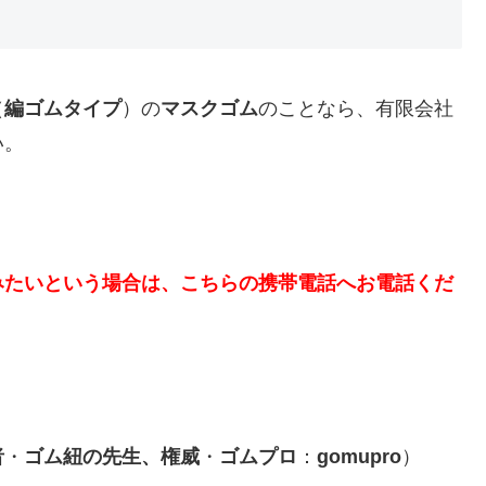
（
編ゴムタイプ
）の
マスクゴム
のことなら、有限会社
い。
みたいという場合は、こちらの携帯電話へお電話くだ
者
・
ゴム紐の先生、権威
・
ゴムプロ
：
gomupro
）