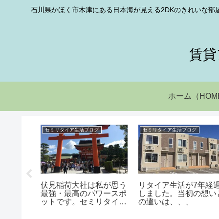
石川県かほく市木津にある日本海が見える2DKのきれいな部
賃貸
ホーム（HOM
グ
セミリタイア生活ブログ
セミリタイア生活ブログ
伏見稲荷大社は私が思う
リタイア生活が7年経
で㈲津田
最強・最高のパワースポ
しました。当初の想い
てゴム紐
ットです。セミリタイア
の違いは、、、
います。
ブログ