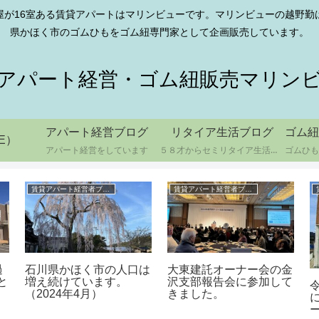
屋が16室ある賃貸アパートはマリンビューです。マリンビューの越野
県かほく市のゴムひもをゴム紐専門家として企画販売しています。
アパート経営・ゴム紐販売マリン
アパート経営ブログ
リタイア生活ブログ
ゴム紐
E）
アパート経営をしています
５８才からセミリタイア生活をしています
賃貸アパート経営者ブログ
賃貸アパート経営者ブログ
過
石川県かほく市の人口は
大東建託オーナー会の金
と
増え続けています。
沢支部報告会に参加して
（2024年4月）
きました。