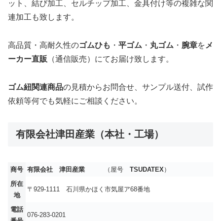
ット、結び加工、セルチップ加工、金具付け等の複雑な関
連加工も致します。
高品質・高耐久性の
ゴムひも
・
平ゴム
・
丸ゴム
・
腕章
を
メ
ーカー直販
（通信販売）にてお届け致します。
ゴム紐関連商品
の見積からお問合せ、サンプル送付、試作
依頼等何でも気軽にご相談ください。
有限会社津田産業（本社・工場）
商号
有限会社
津田産業
（屋号
TSUDATEX
）
所在
〒929-1111 石川県かほく市気屋ア68番地
地
電話
076-283-0201
番号