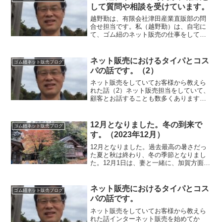
して質問や相談を受けています。
越野勤は、有限会社津田産業直販部の問
合せ担当です。私（越野勤）は、自宅に
て、ゴム紐のネット販売の仕事をしてい
ます。ゴム紐、平ゴムの専門家、権威、
ゴムプロ（ゴムのプロフェッショナルと
いう意味です）として、多くのお問合せ
ネット販売におけるタイパとコス
ゴム紐ネット販売ブログ
をいただいて、さまざまな...
パの話です。（2）
ネット販売をしていてお客様から教えら
れた話（2）ネット販売担当をしていて、
顧客とお話することも数多くあります。
今回は、とある地域の高齢の女性からの
電話でのお話です。手芸店が遠くて買い
物に行けないのです。電話の声から想像
12月となりました。冬の到来で
ゴム紐ネット販売ブログ
するに、私の親世代だと...
す。（2023年12月）
12月となりました。過去最高の暑さだっ
た夏と秋は終わり、冬の季節となりまし
た。12月1日は、妻と一緒に、加賀方面へ
朔日参りに出かけました。金剱宮と白山
比咩神社でお参りしました。世界平和と
家内安全、交通安全、無病息災、商売繁
ネット販売におけるタイパとコス
ゴム紐ネット販売ブログ
盛を祈りました。き...
パの話です。
ネット販売をしていてお客様から教えら
れた話インターネット販売を始めてか