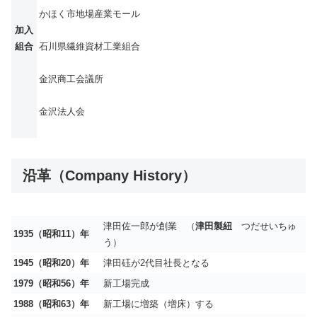
かほく市地場産業モール
加入
組合
石川県繊維資材工業組合
金沢商工会議所
金沢法人会
沿革（Company History）
津田佐一郎が創業 （
津田製紐
つだせいちゅ
1935
（昭和11）年
う）
1945
（昭和20）年
津田砡が2代目社長となる
1979
（昭和56）年
新工場完成
1988
（昭和63）年
新工場に増築（増床）する