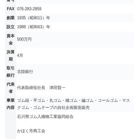
FAX
076-283-2859
創業
1935（昭和11）年
設立
1988（昭和63）年
資本
500万円
金
決算
4月
期
取引
北陸銀行
銀行
代表
代表取締役社長 津田賢一
者
事業
ゴム紐・平ゴム・丸ゴム・織ゴム・編ゴム・コールゴム・マス
内容
クゴム・ゴムテープの自社企画製造販売
石川県ゴム入織物工業協同組合
かほく市商工会