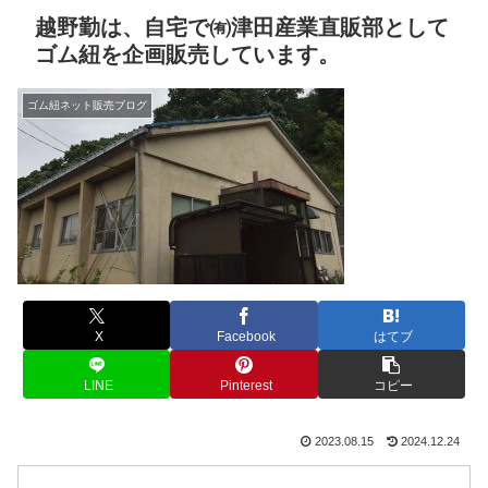
越野勤は、自宅で㈲津田産業直販部として
ゴム紐を企画販売しています。
ゴム紐ネット販売ブログ
X
Facebook
はてブ
LINE
Pinterest
コピー
2023.08.15
2024.12.24