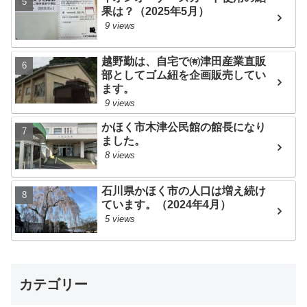
果は？（2025年5月）
9 views
越野勤は、自宅で㈲津田産業直販
部としてゴム紐を企画販売してい
ます。
9 views
かほく市木津公民館の館長になり
ました。
8 views
石川県かほく市の人口は増え続け
ています。（2024年4月）
5 views
カテゴリー