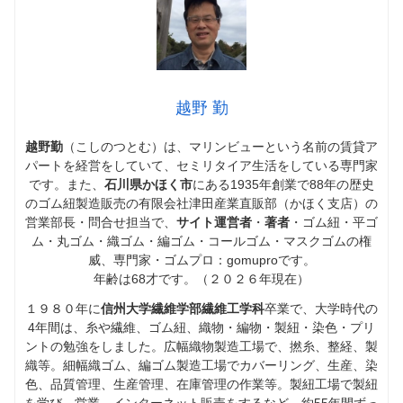
越野 勤
越野勤
（こしのつとむ）は、マリンビューという名前の賃貸ア
パートを経営をしていて、セミリタイア生活をしている専門家
です。また、
石川県かほく市
にある1935年創業で88年の歴史
のゴム紐製造販売の有限会社津田産業直販部（かほく支店）の
営業部長・問合せ担当で、
サイト運営者
・
著者
・ゴム紐・平ゴ
ム・丸ゴム・織ゴム・編ゴム・コールゴム・マスクゴムの権
威、専門家・ゴムプロ：gomuproです。
年齢は68才です。（２０２６年現在）
１９８０年に
信州大学繊維学部繊維工学科
卒業で、大学時代の
4年間は、糸や繊維、ゴム紐、織物・編物・製紐・染色・プリ
ントの勉強をしました。広幅織物製造工場で、撚糸、整経、製
織等。細幅織ゴム、編ゴム製造工場でカバーリング、生産、染
色、品質管理、生産管理、在庫管理の作業等。製紐工場で製紐
を学び、営業、インターネット販売をするなど、約55年間ずっ