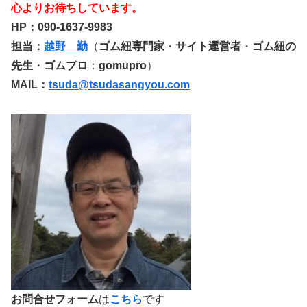
心よりお待ちしています。
HP：090-1637-9983
担当：
越野 勤
（
ゴム紐専門家
・
サイト運営者
・
ゴム紐の
先生
・
ゴムプロ
：
gomupro
）
MAIL：
tsuda@tsudasangyou.com
お問合せフォーム
は
こちら
です