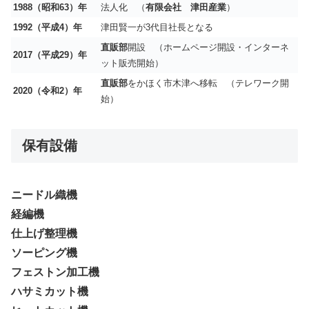
1988
（昭和63）年
法人化 （
有限会社
津田産業
）
1992（平成4）年
津田賢一が3代目社長となる
直販部
開設 （ホームページ開設・インターネ
2017（平成29）年
ット販売開始）
直販部
をかほく市木津へ移転 （テレワーク開
2020（令和2）年
始）
保有設備
ニードル織機
経編機
仕上げ整理機
ソーピング機
フェストン加工機
ハサミカット機