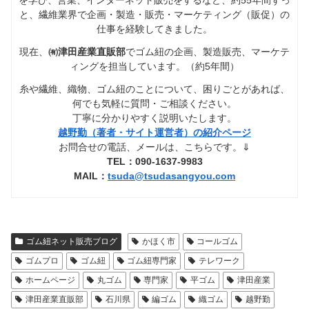
と、繊維業界で企画・製造・販売・マーケティング（販促）の
仕事を経験してきました。
現在、
㈲津田産業直販部
でゴム紐の企画、製造販売、マーケテ
ィングを担当しています。（約5年間）
糸や繊維、織物、ゴム紐のことについて、困りごとがあれば、
何でも気軽に質問・ご相談ください。
丁寧に分かりやすく説明いたします。
越野勤（著者・サイト運営者）の紹介ページ
お問合せの電話、メールは、こちらです。⇓
TEL：090-1637-9983
MAIL：
tsuda@tsudasangyou.com
ゴム紐ネット販売ブログ
かほく市
コールゴム
ゴムプロ
ゴム紐
ゴム紐専門家
テレワーク
ホームページ
丸ゴム
専門家
平ゴム
津田産業
津田産業直販部
石川県
編ゴム
織ゴム
越野勤