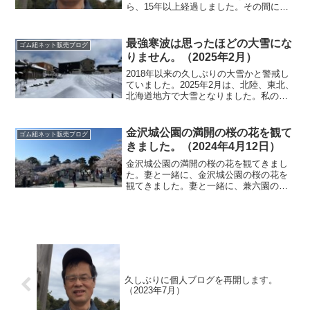
ら、15年以上経過しました。その間に、
5、6千人の方々とメールや電話、FAXな
どで交信してきました。時には、お客様
から教えられることもありました。タイ
最強寒波は思ったほどの大雪にな
ゴム紐ネット販売ブログ
パが重要だという話。...
りません。（2025年2月）
2018年以来の久しぶりの大雪かと警戒し
ていました。2025年2月は、北陸、東北、
北海道地方で大雪となりました。私の住
む、石川県かほく市では、日本海に近い
地域では、それほどの大雪にはなりませ
んでした。我が家では、最大でも約20ｃ
金沢城公園の満開の桜の花を観て
ゴム紐ネット販売ブログ
ｍ程度ですみ...
きました。（2024年4月12日）
金沢城公園の満開の桜の花を観てきまし
た。妻と一緒に、金沢城公園の桜の花を
観てきました。妻と一緒に、兼六園の桜
の花を観た後に、石川門をくぐって金沢
城公園へ行ってきました。石川橋の上か
ら広坂方向の桜の花を観ています。結婚
式後や結婚前撮りの撮影を...
久しぶりに個人ブログを再開します。
（2023年7月）