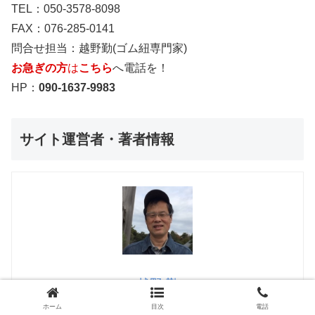
TEL：050-3578-8098
FAX：076-285-0141
問合せ担当：越野勤(ゴム紐専門家)
お急ぎの方
は
こちら
へ電話を！
HP：
090-1637-9983
サイト運営者・著者情報
越野 勤
ホーム
目次
電話
越野勤
（こしのつとむ）は、マリンビューという名前の賃貸ア