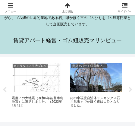
石川県かほく市木津にある日本海が見える2DKのきれいな部屋が16室ある賃貸
アパートはマリンビューです。マリンビューの越野勤は、セミリタイアをしな
メニュー
上に移動
サイドバー
がら、ゴム紐の世界的産地である石川県かほく市のゴムひもをゴム紐専門家と
して企画販売しています。
賃貸アパート経営・ゴム紐販売マリンビュー
セミリタイア生活ブログ
賃貸アパート経営者ブログ
ゴ
報
震度７の大地震（令和6年能登半島
街の幸福度自治体ランキング＜石
地震）に遭遇しました。（2023年
川県版＞でかほく市は１位となり
ゴ
1月1日）
ました。
を受