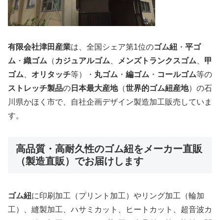
有限会社津田産業
は、全国シェア第1位の
ゴム紐
・
平ゴ
ム
・
織ゴム
（
カジュアルゴム
、
メンズトランクスゴム
、
甲
ゴム
、
オリタッチ
等）・
丸ゴム
・
編ゴム
・
コールゴム
等の
ストレッチ製品
の
日本最大産地
（
世界的ゴム紐産地
）の石
川県かほく市で、自社企画デザイン製造加工販売していま
す。
高品質・高耐久性のゴム紐をメーカー直販
（製造直販）でお届けします
ゴム紐
に印刷加工（プリント加工）やリング加工（輪加
工）、縫製加工、ハサミカット、ヒートカット、超音波カ