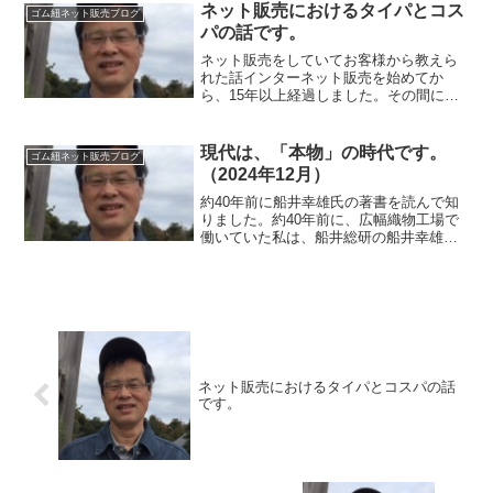
ト販売しています。そして、ゴム紐、平
ネット販売におけるタイパとコス
ゴム紐ネット販売ブログ
ゴム、丸ゴム、織ゴム...
パの話です。
ネット販売をしていてお客様から教えら
れた話インターネット販売を始めてか
ら、15年以上経過しました。その間に、
5、6千人の方々とメールや電話、FAXな
どで交信してきました。時には、お客様
から教えられることもありました。タイ
現代は、「本物」の時代です。
ゴム紐ネット販売ブログ
パが重要だという話。...
（2024年12月）
約40年前に船井幸雄氏の著書を読んで知
りました。約40年前に、広幅織物工場で
働いていた私は、船井総研の船井幸雄氏
の著書で、「これからは、本物の時代
だ。」という記述を見て、本当にそんな
時代がくるのだろうか？と思いました。
今は、「本物」の時代で...
ネット販売におけるタイパとコスパの話
です。