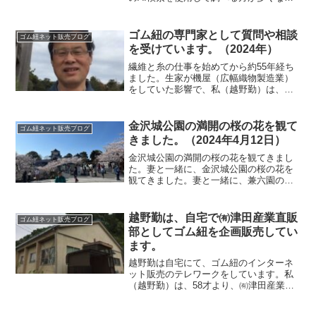
てきたように思います。その影響なの
か？ゴム紐の品質や耐久性に関する質問
や相談が増えてきているようです。景気
ゴム紐の専門家として質問や相談
ゴム紐ネット販売ブログ
が...
を受けています。（2024年）
繊維と糸の仕事を始めてから約55年経ち
ました。生家が機屋（広幅織物製造業）
をしていた影響で、私（越野勤）は、小
学生高学年のころから、家業の広幅織物
業の手伝いを始めてから約55年経ちまし
た。その間に、大学では、信州大学繊維
金沢城公園の満開の桜の花を観て
ゴム紐ネット販売ブログ
学部で繊維や糸の勉強...
きました。（2024年4月12日）
金沢城公園の満開の桜の花を観てきまし
た。妻と一緒に、金沢城公園の桜の花を
観てきました。妻と一緒に、兼六園の桜
の花を観た後に、石川門をくぐって金沢
城公園へ行ってきました。石川橋の上か
ら広坂方向の桜の花を観ています。結婚
越野勤は、自宅で㈲津田産業直販
ゴム紐ネット販売ブログ
式後や結婚前撮りの撮影を...
部としてゴム紐を企画販売してい
ます。
越野勤は自宅にて、ゴム紐のインターネ
ット販売のテレワークをしています。私
（越野勤）は、58才より、㈲津田産業か
ら約5ｋｍ離れた自宅にて、㈲津田産業直
販部として、テレワークでゴム紐をネッ