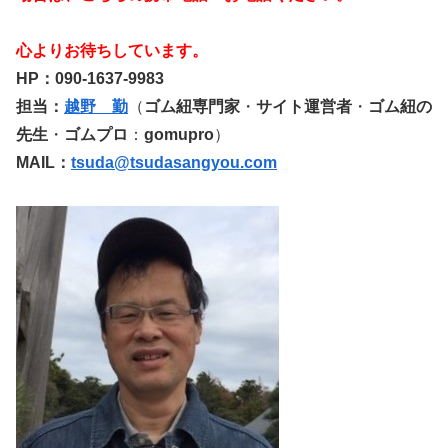
心よりお待ちしています。
HP：090-1637-9983
担当：
越野 勤
（
ゴム紐専門家
・
サイト運営者
・
ゴム紐の
先生
・
ゴムプロ
：
gomupro
）
MAIL：
tsuda@tsudasangyou.com