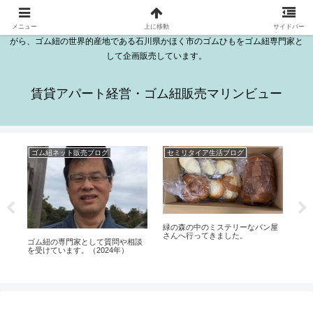
石川県かほく市木津にある日本海が見える2DKのきれいな部屋が16室ある賃貸
アパートはマリンビューです。マリンビューの越野勤は、セミリタイアをしな
メニュー
上に移動
サイドバー
がら、ゴム紐の世界的産地である石川県かほく市のゴムひもをゴム紐専門家と
して企画販売しています。
賃貸アパート経営・ゴム紐販売マリンビュー
ゴム紐ネット販売ブログ
セミリタイア生活ブログ
報
緑の森の中のミステリーなパン屋
さんへ行ってきました。
ゴム紐の専門家として質問や相談
令
を受けています。（2024年）
内
（2