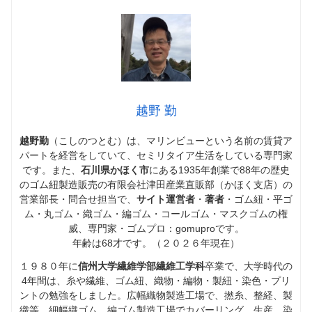
越野 勤
越野勤
（こしのつとむ）は、マリンビューという名前の賃貸ア
パートを経営をしていて、セミリタイア生活をしている専門家
です。また、
石川県かほく市
にある1935年創業で88年の歴史
のゴム紐製造販売の有限会社津田産業直販部（かほく支店）の
営業部長・問合せ担当で、
サイト運営者
・
著者
・ゴム紐・平ゴ
ム・丸ゴム・織ゴム・編ゴム・コールゴム・マスクゴムの権
威、専門家・ゴムプロ：gomuproです。
年齢は68才です。（２０２６年現在）
１９８０年に
信州大学繊維学部繊維工学科
卒業で、大学時代の
4年間は、糸や繊維、ゴム紐、織物・編物・製紐・染色・プリ
ントの勉強をしました。広幅織物製造工場で、撚糸、整経、製
織等。細幅織ゴム、編ゴム製造工場でカバーリング、生産、染