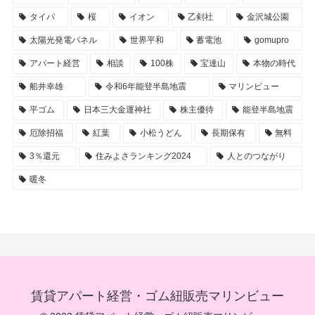
タイパ
桜
イオン
乙剣社
金沢城公園
太陽光発電パネル
世界平和
蓄電池
gomupro
アパート経営
相談
100株
宝達山
本物の時代
船井幸雄
令和6年能登半島地震
マリンビュー
平ゴム
日本三大金運神社
株主優待
能登半島地震
厄除招福
紅葉
小松うどん
長期保有
無料
3％還元
住みよさランキング2024
人とのつながり
暖冬
賃貸アパート経営・ゴム紐販売マリンビュー