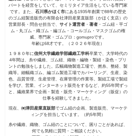
パートを経営をしていて、セミリタイア生活をしている専門家
です。また、
石川県かほく市
にある1935年創業で88年の歴史
のゴム紐製造販売の有限会社津田産業直販部（かほく支店）の
営業部長・問合せ担当で、
サイト運営者
・
著者
・ゴム紐・平ゴ
ム・丸ゴム・織ゴム・編ゴム・コールゴム・マスクゴムの権
威、専門家・ゴムプロ：gomuproです。
年齢は68才です。（２０２６年現在）
１９８０年に
信州大学繊維学部繊維工学科
卒業で、大学時代の
4年間は、糸や繊維、ゴム紐、織物・編物・製紐・染色・プリ
ントの勉強をしました。広幅織物製造工場で、撚糸、整経、製
織等。細幅織ゴム、編ゴム製造工場でカバーリング、生産、染
色、品質管理、生産管理、在庫管理の作業等。製紐工場で製紐
を学び、営業、インターネット販売をするなど、約55年間ずっ
と、繊維業界で企画・製造・販売・マーケティング（販促）の
仕事を経験してきました。
現在、
㈲津田産業直販部
でゴム紐の企画、製造販売、マーケテ
ィングを担当しています。（約5年間）
糸や繊維、織物、ゴム紐のことについて、困りごとがあれば、
何でも気軽に質問・ご相談ください。