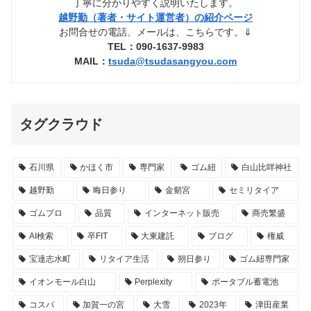
丁寧に分かりやすく説明いたします。
越野勤（著者・サイト運営者）の紹介ページ
お問合せの電話、メールは、こちらです。⇓
TEL：090-1637-9983
MAIL：
tsuda@tsudasangyou.com
タグクラウド
石川県
かほく市
専門家
ゴム紐
白山比咩神社
越野勤
晦日参り
金剱宮
セミリタイア
ゴムプロ
品質
インターネット販売
商売繁盛
AI検索
卒FIT
大東建託
ブログ
権威
宝達志水町
リタイア生活
朔日参り
ゴム紐専門家
イオンモール白山
Perplexity
ポータブル蓄電池
コスパ
加賀一の宮
大雪
2023年
津田産業