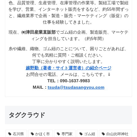
色、品質管理、生産管理、在庫管理の作業等。製紐工場で製紐
を学び、営業、インターネット販売をするなど、約55年間ずっ
と、繊維業界で企画・製造・販売・マーケティング（販促）の
仕事を経験してきました。
現在、
㈲津田産業直販部
でゴム紐の企画、製造販売、マーケテ
ィングを担当しています。（約5年間）
糸や繊維、織物、ゴム紐のことについて、困りごとがあれば、
何でも気軽に質問・ご相談ください。
丁寧に分かりやすく説明いたします。
越野勤（著者・サイト運営者）の紹介ページ
お問合せの電話、メールは、こちらです。⇓
TEL：090-1637-9983
MAIL：
tsuda@tsudasangyou.com
タグクラウド
石川県
かほく市
専門家
ゴム紐
白山比咩神社