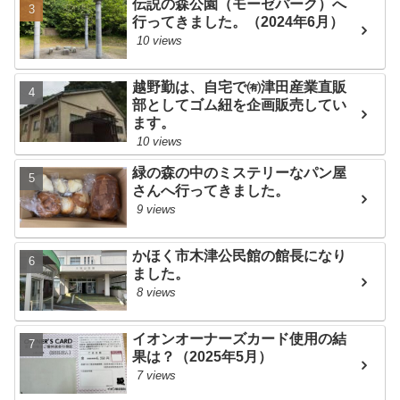
伝説の森公園（モーゼパーク）へ
行ってきました。（2024年6月）
10 views
越野勤は、自宅で㈲津田産業直販
部としてゴム紐を企画販売してい
ます。
10 views
緑の森の中のミステリーなパン屋
さんへ行ってきました。
9 views
かほく市木津公民館の館長になり
ました。
8 views
イオンオーナーズカード使用の結
果は？（2025年5月）
7 views