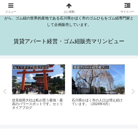
石川県かほく市木津にある日本海が見える2DKのきれいな部屋が16室ある賃貸
アパートはマリンビューです。マリンビューの越野勤は、セミリタイアをしな
メニュー
上に移動
サイドバー
がら、ゴム紐の世界的産地である石川県かほく市のゴムひもをゴム紐専門家と
して企画販売しています。
賃貸アパート経営・ゴム紐販売マリンビュー
セミリタイア生活ブログ
賃貸アパート経営者ブログ
ゴ
た。
伏見稲荷大社は私が思う最強・最
石川県かほく市の人口は増え続け
高のパワースポットです。セミリ
ています。（2024年4月）
ゴ
タイアブログ
し