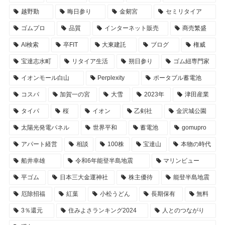
越野勤
晦日参り
金剱宮
セミリタイア
ゴムプロ
品質
インターネット販売
商売繁盛
AI検索
卒FIT
大東建託
ブログ
権威
宝達志水町
リタイア生活
朔日参り
ゴム紐専門家
イオンモール白山
Perplexity
ポータブル蓄電池
コスパ
加賀一の宮
大雪
2023年
津田産業
タイパ
桜
イオン
乙剣社
金沢城公園
太陽光発電パネル
世界平和
蓄電池
gomupro
アパート経営
相談
100株
宝達山
本物の時代
船井幸雄
令和6年能登半島地震
マリンビュー
平ゴム
日本三大金運神社
株主優待
能登半島地震
厄除招福
紅葉
小松うどん
長期保有
無料
3％還元
住みよさランキング2024
人とのつながり