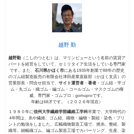
越野 勤
越野勤
（こしのつとむ）は、マリンビューという名前の賃貸ア
パートを経営をしていて、セミリタイア生活をしている専門家
です。また、
石川県かほく市
にある1935年創業で88年の歴史
のゴム紐製造販売の有限会社津田産業直販部（かほく支店）の
営業部長・問合せ担当で、
サイト運営者
・
著者
・ゴム紐・平ゴ
ム・丸ゴム・織ゴム・編ゴム・コールゴム・マスクゴムの権
威、専門家・ゴムプロ：gomuproです。
年齢は68才です。（２０２６年現在）
１９８０年に
信州大学繊維学部繊維工学科
卒業で、大学時代の
4年間は、糸や繊維、ゴム紐、織物・編物・製紐・染色・プリ
ントの勉強をしました。広幅織物製造工場で、撚糸、整経、製
織等。細幅織ゴム、編ゴム製造工場でカバーリング、生産、染