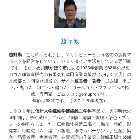
越野 勤
越野勤
（こしのつとむ）は、マリンビューという名前の賃貸ア
パートを経営をしていて、セミリタイア生活をしている専門家
です。また、
石川県かほく市
にある1935年創業で88年の歴史
のゴム紐製造販売の有限会社津田産業直販部（かほく支店）の
営業部長・問合せ担当で、
サイト運営者
・
著者
・ゴム紐・平ゴ
ム・丸ゴム・織ゴム・編ゴム・コールゴム・マスクゴムの権
威、専門家・ゴムプロ：gomuproです。
年齢は68才です。（２０２６年現在）
１９８０年に
信州大学繊維学部繊維工学科
卒業で、大学時代の
4年間は、糸や繊維、ゴム紐、織物・編物・製紐・染色・プリ
ントの勉強をしました。広幅織物製造工場で、撚糸、整経、製
織等。細幅織ゴム、編ゴム製造工場でカバーリング、生産、染
色、品質管理、生産管理、在庫管理の作業等。製紐工場で製紐