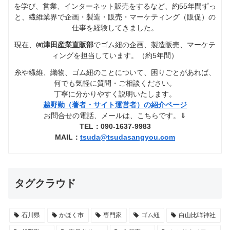
を学び、営業、インターネット販売をするなど、約55年間ずっ
と、繊維業界で企画・製造・販売・マーケティング（販促）の
仕事を経験してきました。
現在、
㈲津田産業直販部
でゴム紐の企画、製造販売、マーケテ
ィングを担当しています。（約5年間）
糸や繊維、織物、ゴム紐のことについて、困りごとがあれば、
何でも気軽に質問・ご相談ください。
丁寧に分かりやすく説明いたします。
越野勤（著者・サイト運営者）の紹介ページ
お問合せの電話、メールは、こちらです。⇓
TEL：090-1637-9983
MAIL：
tsuda@tsudasangyou.com
タグクラウド
石川県
かほく市
専門家
ゴム紐
白山比咩神社