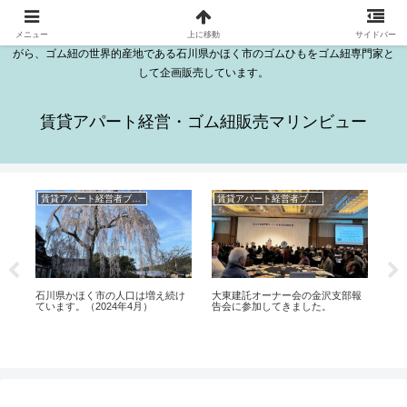
石川県かほく市木津にある日本海が見える2DKのきれいな部屋が16室ある賃貸
アパートはマリンビューです。マリンビューの越野勤は、セミリタイアをしな
メニュー
上に移動
サイドバー
がら、ゴム紐の世界的産地である石川県かほく市のゴムひもをゴム紐専門家と
して企画販売しています。
賃貸アパート経営・ゴム紐販売マリンビュー
賃貸アパート経営者ブログ
賃貸アパート経営者ブログ
ゴ
た。
石川県かほく市の人口は増え続け
大東建託オーナー会の金沢支部報
越
ています。（2024年4月）
告会に参加してきました。
部
ま