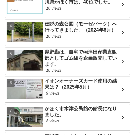
川県かほく市は、40位でした。
10 views
伝説の森公園（モーゼパーク）へ
行ってきました。（2024年6月）
10 views
越野勤は、自宅で㈲津田産業直販
部としてゴム紐を企画販売してい
ます。
10 views
イオンオーナーズカード使用の結
果は？（2025年5月）
9 views
かほく市木津公民館の館長になり
ました。
8 views