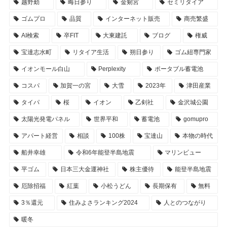
越野勤
晦日参り
金剱宮
セミリタイア
ゴムプロ
品質
インターネット販売
商売繁盛
AI検索
卒FIT
大東建託
ブログ
権威
宝達志水町
リタイア生活
朔日参り
ゴム紐専門家
イオンモール白山
Perplexity
ポータブル蓄電池
コスパ
加賀一の宮
大雪
2023年
津田産業
タイパ
桜
イオン
乙剣社
金沢城公園
太陽光発電パネル
世界平和
蓄電池
gomupro
アパート経営
相談
100株
宝達山
本物の時代
船井幸雄
令和6年能登半島地震
マリンビュー
平ゴム
日本三大金運神社
株主優待
能登半島地震
厄除招福
紅葉
小松うどん
長期保有
無料
3％還元
住みよさランキング2024
人とのつながり
暖冬