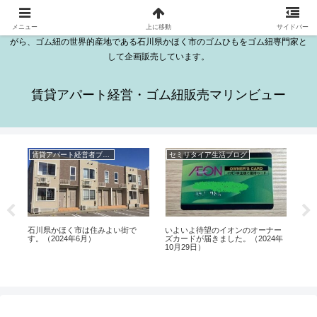
石川県かほく市木津にある日本海が見える2DKのきれいな部屋が16室ある賃貸
アパートはマリンビューです。マリンビューの越野勤は、セミリタイアをしな
メニュー
上に移動
サイドバー
がら、ゴム紐の世界的産地である石川県かほく市のゴムひもをゴム紐専門家と
して企画販売しています。
賃貸アパート経営・ゴム紐販売マリンビュー
賃貸アパート経営者ブログ
セミリタイア生活ブログ
セ
け
石川県かほく市は住みよい街で
いよいよ待望のイオンのオーナー
伏
す。（2024年6月）
ズカードが届きました。（2024年
高
10月29日）
タ