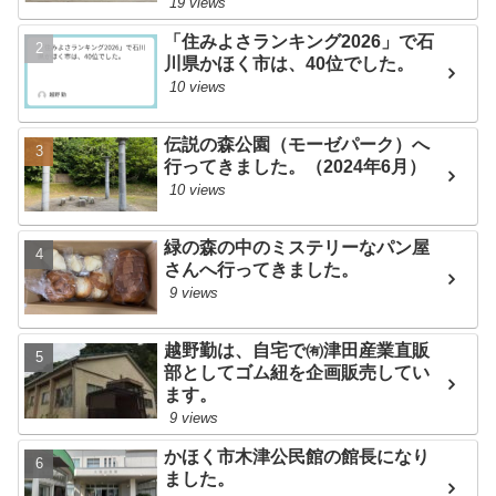
19 views
「住みよさランキング2026」で石
川県かほく市は、40位でした。
10 views
伝説の森公園（モーゼパーク）へ
行ってきました。（2024年6月）
10 views
緑の森の中のミステリーなパン屋
さんへ行ってきました。
9 views
越野勤は、自宅で㈲津田産業直販
部としてゴム紐を企画販売してい
ます。
9 views
かほく市木津公民館の館長になり
ました。