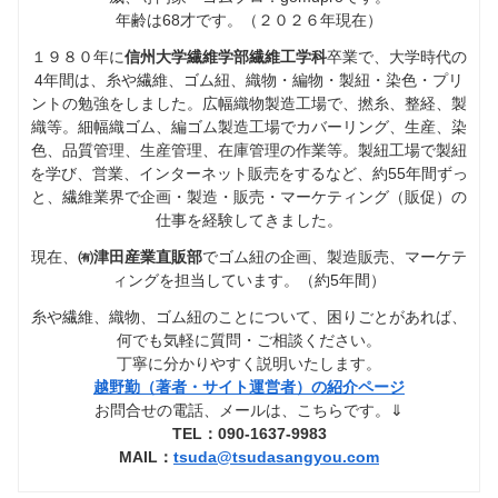
年齢は68才です。（２０２６年現在）
１９８０年に
信州大学繊維学部繊維工学科
卒業で、大学時代の
4年間は、糸や繊維、ゴム紐、織物・編物・製紐・染色・プリ
ントの勉強をしました。広幅織物製造工場で、撚糸、整経、製
織等。細幅織ゴム、編ゴム製造工場でカバーリング、生産、染
色、品質管理、生産管理、在庫管理の作業等。製紐工場で製紐
を学び、営業、インターネット販売をするなど、約55年間ずっ
と、繊維業界で企画・製造・販売・マーケティング（販促）の
仕事を経験してきました。
現在、
㈲津田産業直販部
でゴム紐の企画、製造販売、マーケテ
ィングを担当しています。（約5年間）
糸や繊維、織物、ゴム紐のことについて、困りごとがあれば、
何でも気軽に質問・ご相談ください。
丁寧に分かりやすく説明いたします。
越野勤（著者・サイト運営者）の紹介ページ
お問合せの電話、メールは、こちらです。⇓
TEL：090-1637-9983
MAIL：
tsuda@tsudasangyou.com