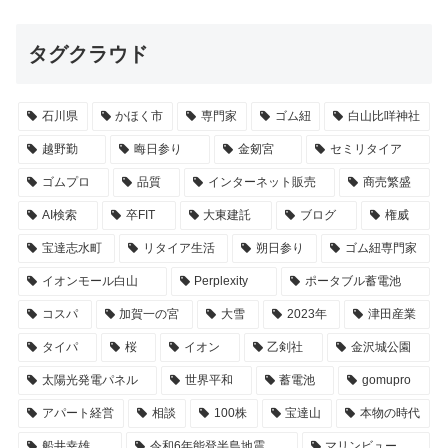
タグクラウド
石川県
かほく市
専門家
ゴム紐
白山比咩神社
越野勤
晦日参り
金剱宮
セミリタイア
ゴムプロ
品質
インターネット販売
商売繁盛
AI検索
卒FIT
大東建託
ブログ
権威
宝達志水町
リタイア生活
朔日参り
ゴム紐専門家
イオンモール白山
Perplexity
ポータブル蓄電池
コスパ
加賀一の宮
大雪
2023年
津田産業
タイパ
桜
イオン
乙剣社
金沢城公園
太陽光発電パネル
世界平和
蓄電池
gomupro
アパート経営
相談
100株
宝達山
本物の時代
船井幸雄
令和6年能登半島地震
マリンビュー